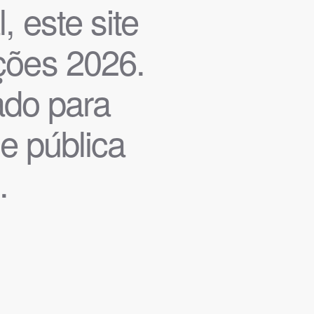
, este site
ições 2026.
iado para
de pública
.