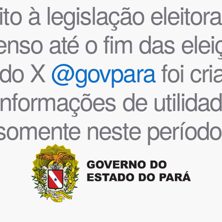
o à legislação eleitoral
nso até o fim das ele
l do X
@govpara
foi cr
informações de utilida
somente neste período