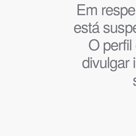
Em respeit
está suspe
O perfi
divulgar 