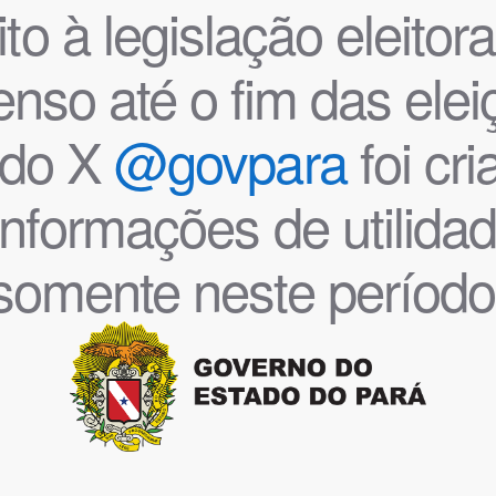
o à legislação eleitoral
nso até o fim das ele
l do X
@govpara
foi cr
informações de utilida
somente neste período