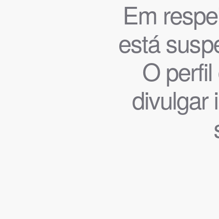
Em respeit
está suspe
O perfi
divulgar 