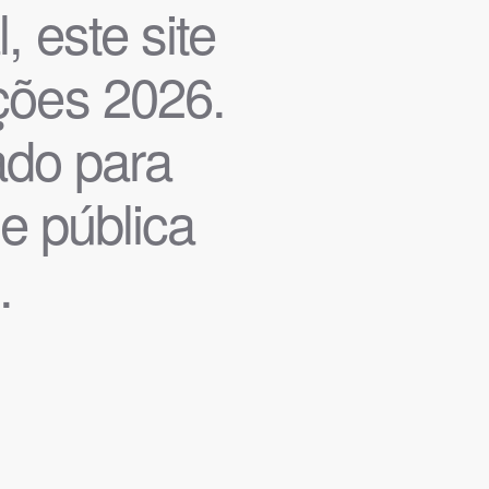
, este site
ições 2026.
iado para
de pública
.