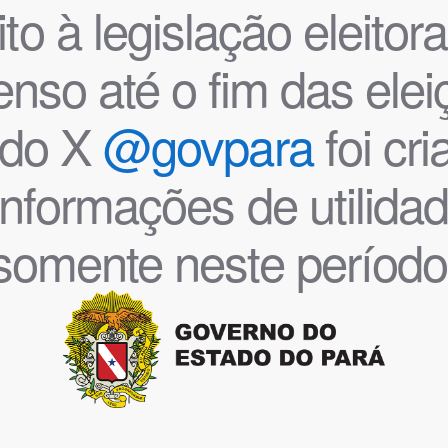
o à legislação eleitoral
nso até o fim das ele
l do X
@govpara
foi cr
informações de utilida
somente neste período