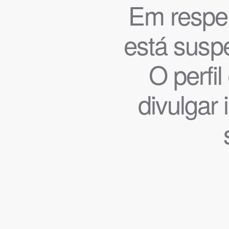
Em respeit
está suspe
O perfi
divulgar 