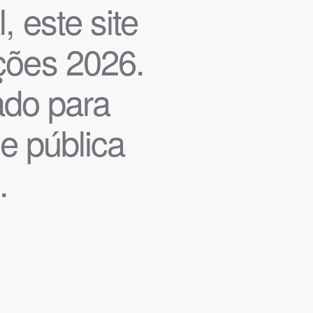
, este site
ições 2026.
iado para
de pública
.