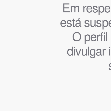
Em respeit
está suspe
O perfi
divulgar 