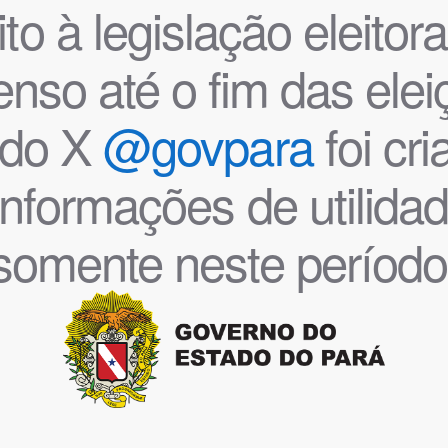
o à legislação eleitoral
nso até o fim das ele
l do X
@govpara
foi cr
informações de utilida
somente neste período