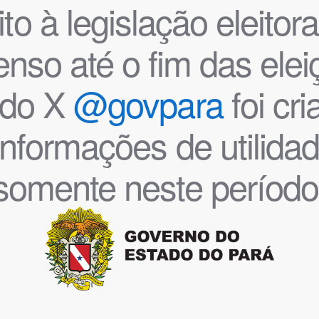
o à legislação eleitoral
nso até o fim das ele
l do X
@govpara
foi cr
informações de utilida
somente neste período