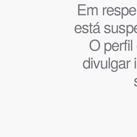
Em respeit
está suspe
O perfi
divulgar 