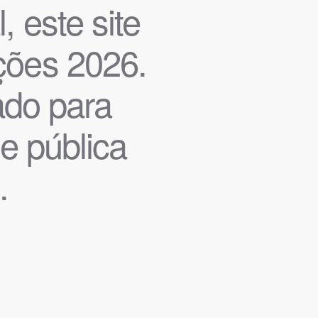
, este site
ições 2026.
iado para
de pública
.