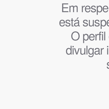
Em respeit
está suspe
O perfi
divulgar 