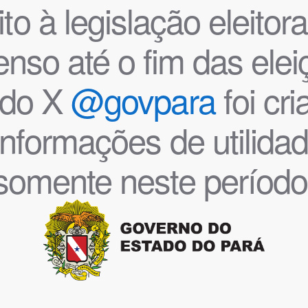
o à legislação eleitoral
nso até o fim das ele
l do X
@govpara
foi cr
informações de utilida
somente neste período