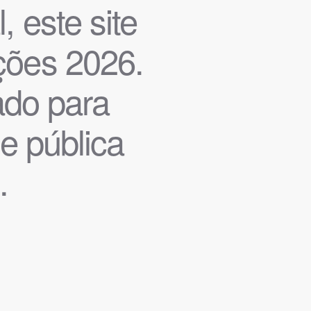
, este site
ições 2026.
iado para
de pública
.