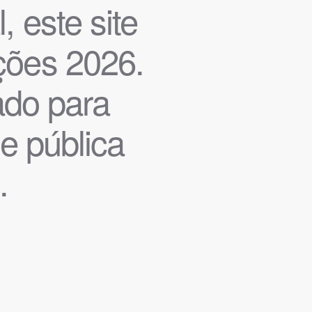
, este site
ições 2026.
iado para
de pública
.