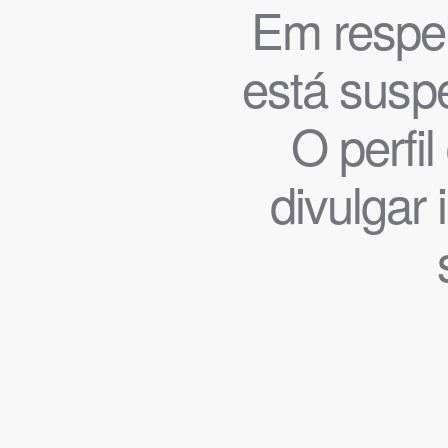
Em respeit
está suspe
O perfi
divulgar 