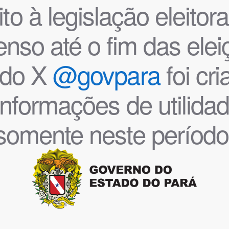
o à legislação eleitoral
nso até o fim das ele
l do X
@govpara
foi cr
informações de utilida
somente neste período