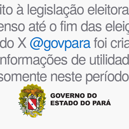
o à legislação eleitoral
nso até o fim das ele
l do X
@govpara
foi cr
informações de utilida
somente neste período