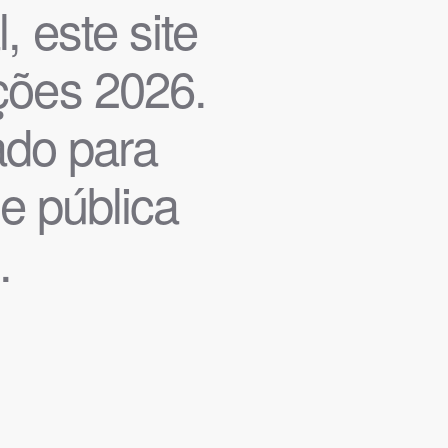
, este site
ições 2026.
iado para
de pública
.