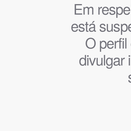
Em respeit
está suspe
O perfi
divulgar 