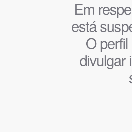
Em respeit
está suspe
O perfi
divulgar 