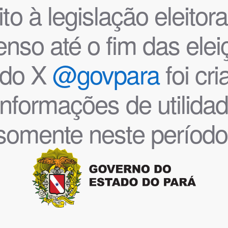
o à legislação eleitoral
nso até o fim das ele
l do X
@govpara
foi cr
informações de utilida
somente neste período