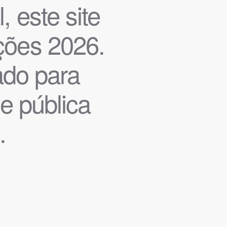
, este site
ições 2026.
iado para
de pública
.