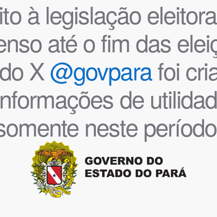
o à legislação eleitoral
nso até o fim das ele
l do X
@govpara
foi cr
informações de utilida
somente neste período