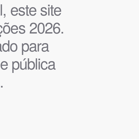
, este site
ições 2026.
iado para
de pública
.