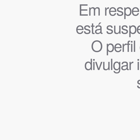
Em respeit
está suspe
O perfi
divulgar 