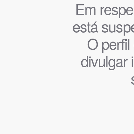
Em respeit
está suspe
O perfi
divulgar 