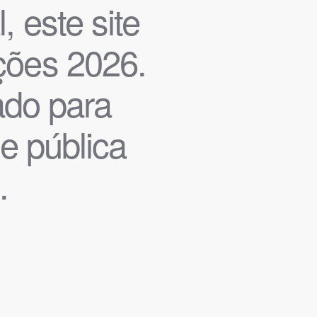
, este site
ições 2026.
iado para
de pública
.