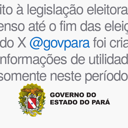
o à legislação eleitoral
nso até o fim das ele
l do X
@govpara
foi cr
informações de utilida
somente neste período