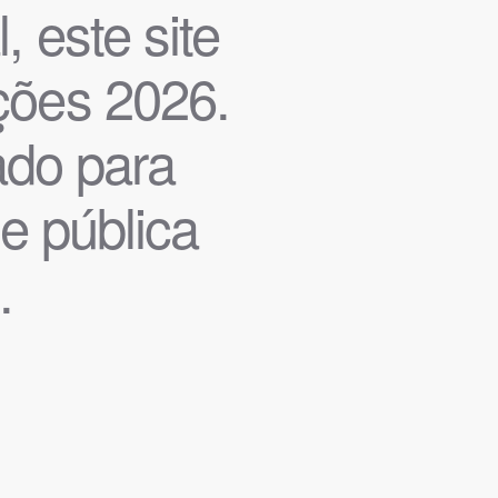
, este site
ições 2026.
iado para
de pública
.