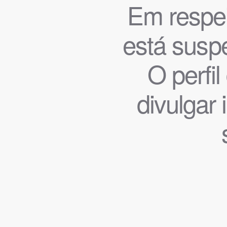
Em respeit
está suspe
O perfi
divulgar 