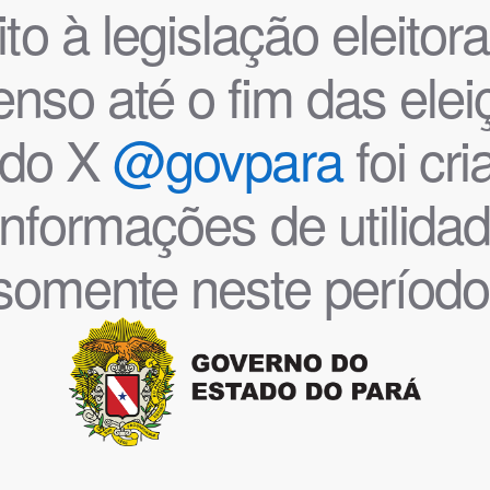
o à legislação eleitoral
nso até o fim das ele
l do X
@govpara
foi cr
informações de utilida
somente neste período