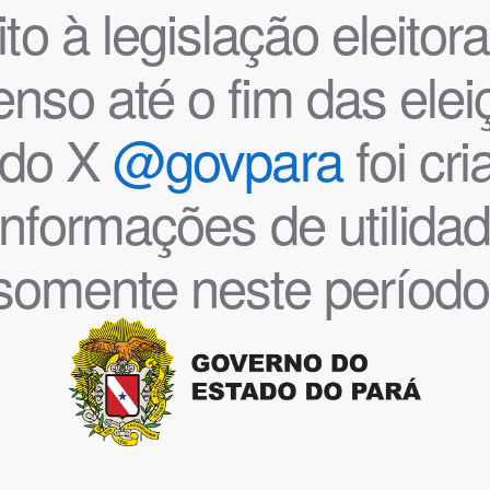
o à legislação eleitoral
nso até o fim das ele
l do X
@govpara
foi cr
informações de utilida
somente neste período