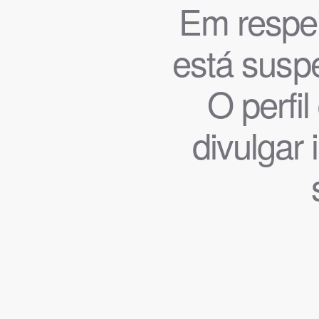
Em respeit
está suspe
O perfi
divulgar 