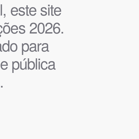
, este site
ições 2026.
iado para
de pública
.