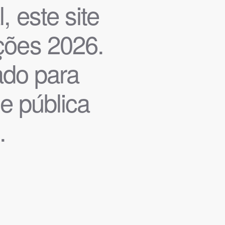
, este site
ições 2026.
iado para
de pública
.