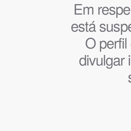
Em respeit
está suspe
O perfi
divulgar 