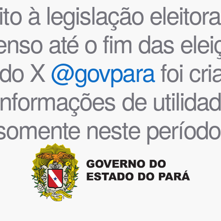
o à legislação eleitoral
nso até o fim das ele
l do X
@govpara
foi cr
informações de utilida
somente neste período