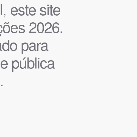
, este site
ições 2026.
iado para
de pública
.