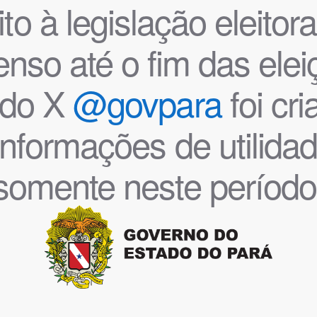
o à legislação eleitoral
nso até o fim das ele
l do X
@govpara
foi cr
informações de utilida
somente neste período