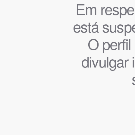
Em respeit
está suspe
O perfi
divulgar 