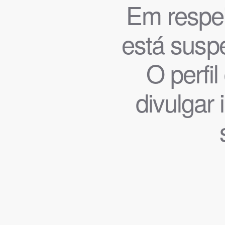
Em respeit
está suspe
O perfi
divulgar 