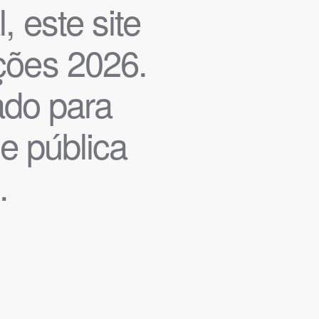
, este site
ições 2026.
iado para
de pública
.