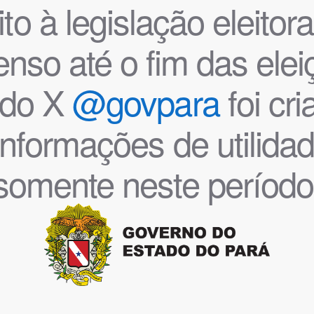
o à legislação eleitoral
nso até o fim das ele
l do X
@govpara
foi cr
informações de utilida
somente neste período