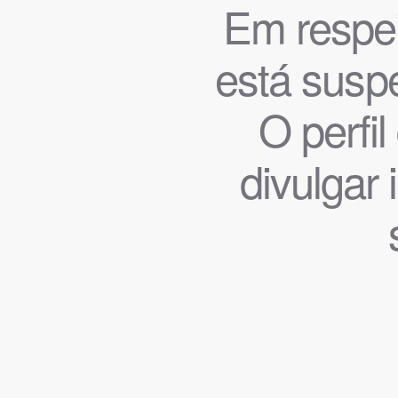
Em respeit
está suspe
O perfi
divulgar 