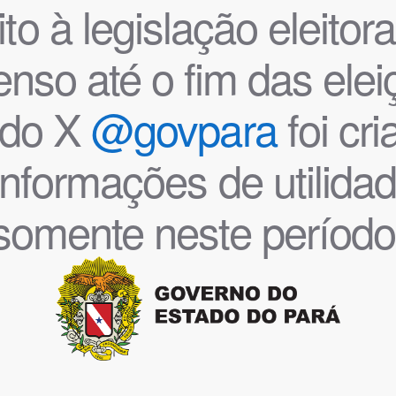
o à legislação eleitoral
nso até o fim das ele
l do X
@govpara
foi cr
informações de utilida
somente neste período