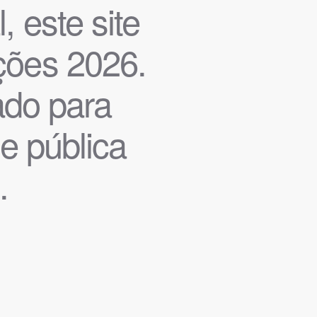
, este site
ições 2026.
iado para
de pública
.