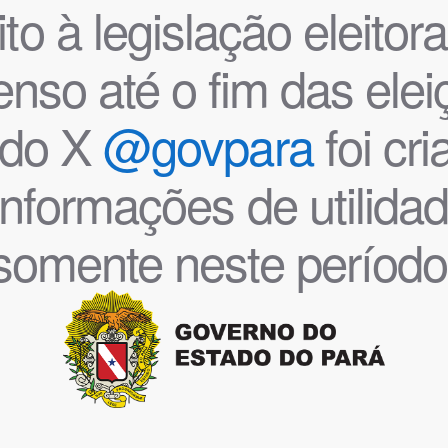
o à legislação eleitoral
nso até o fim das ele
l do X
@govpara
foi cr
informações de utilida
somente neste período