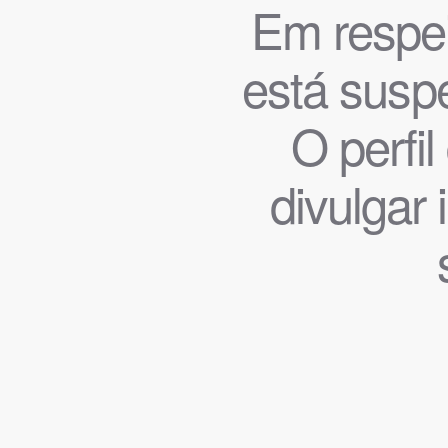
Em respeit
está suspe
O perfi
divulgar 