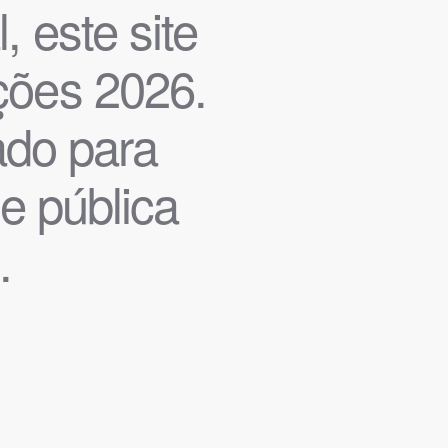
, este site
ições 2026.
iado para
de pública
.