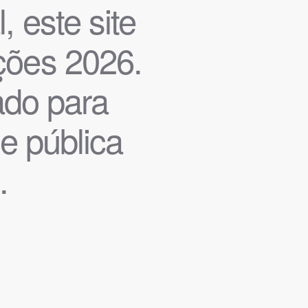
, este site
ições 2026.
iado para
de pública
.