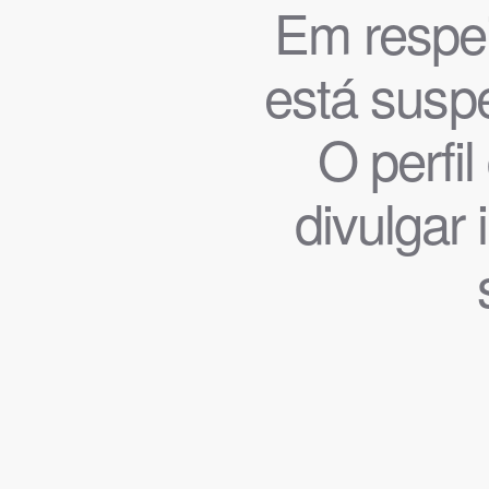
Em respeit
está suspe
O perfi
divulgar 