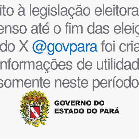
o à legislação eleitoral
nso até o fim das ele
l do X
@govpara
foi cr
informações de utilida
somente neste período