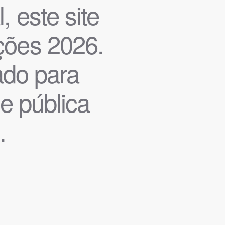
, este site
ições 2026.
iado para
de pública
.