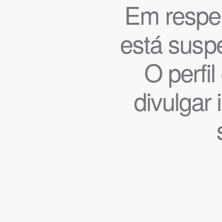
Em respeit
está suspe
O perfi
divulgar 