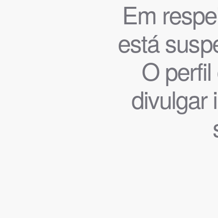
Em respeit
está suspe
O perfi
divulgar 