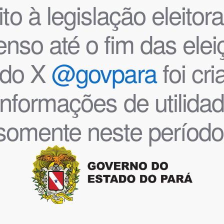
o à legislação eleitoral
nso até o fim das ele
l do X
@govpara
foi cr
informações de utilida
somente neste período