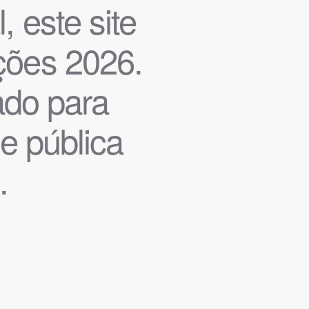
, este site
ições 2026.
iado para
de pública
.