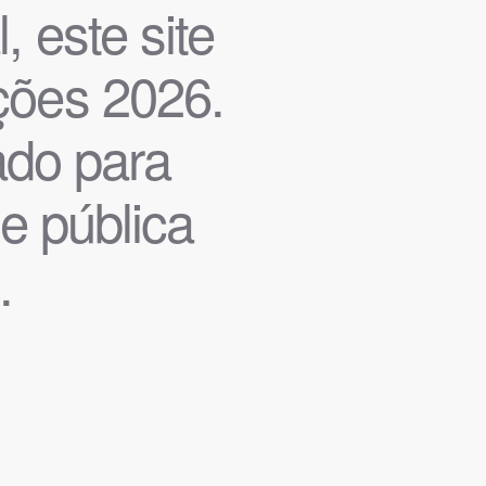
, este site
ições 2026.
iado para
de pública
.