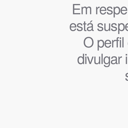
Em respeit
está suspe
O perfi
divulgar 