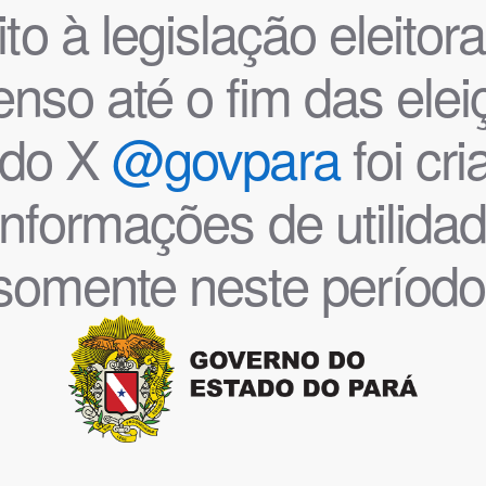
o à legislação eleitoral
nso até o fim das ele
l do X
@govpara
foi cr
informações de utilida
somente neste período