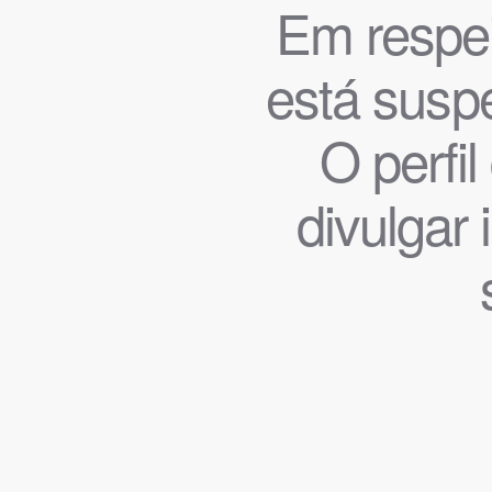
Em respeit
está suspe
O perfi
divulgar 