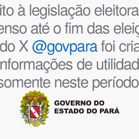
o à legislação eleitoral
nso até o fim das ele
l do X
@govpara
foi cr
informações de utilida
somente neste período