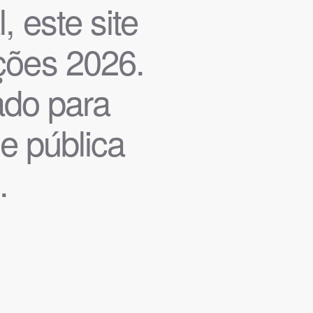
, este site
ições 2026.
iado para
de pública
.