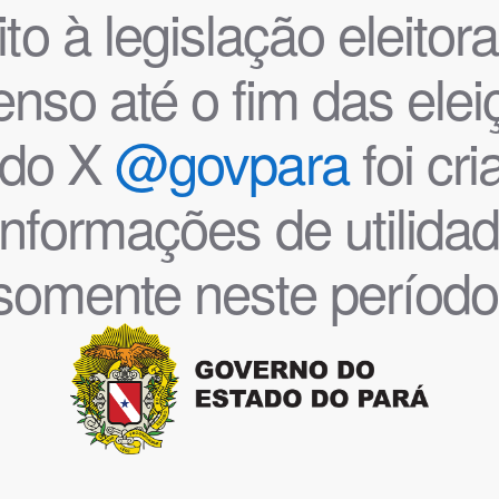
o à legislação eleitoral
nso até o fim das ele
l do X
@govpara
foi cr
informações de utilida
somente neste período