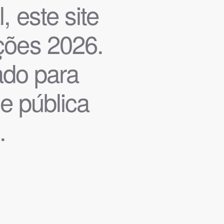
, este site
ições 2026.
iado para
de pública
.