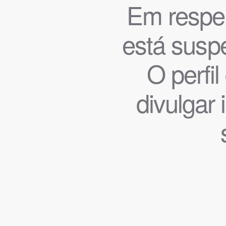
Em respeit
está suspe
O perfi
divulgar 