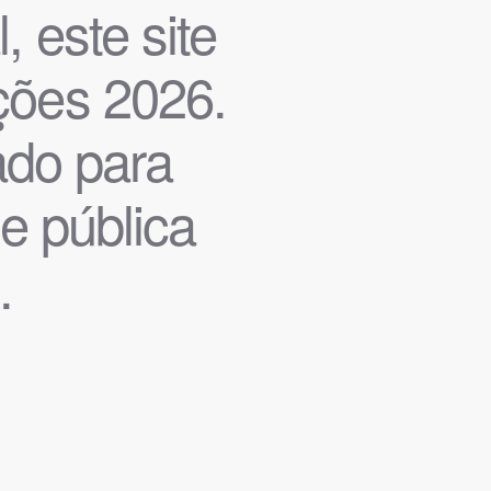
, este site
ições 2026.
iado para
de pública
.