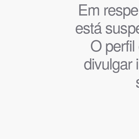
Em respeit
está suspe
O perfi
divulgar 