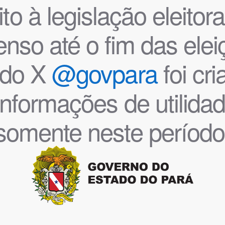
o à legislação eleitoral
nso até o fim das ele
l do X
@govpara
foi cr
informações de utilida
somente neste período