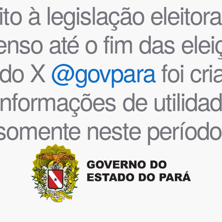
o à legislação eleitoral
nso até o fim das ele
l do X
@govpara
foi cr
informações de utilida
somente neste período