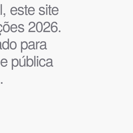
, este site
ições 2026.
iado para
de pública
.