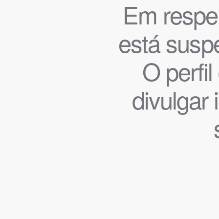
Em respeit
está suspe
O perfi
divulgar 